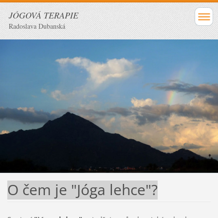
JÓGOVÁ TERAPIE
Radoslava Dubanská
O čem je "Jóga lehce"?