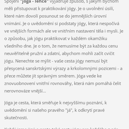
Spojení
"jóga - lehce"
vyjadřuje způsob, s jakým bychom
měli přistupovat k praktikování jógy. Je o uvolnění úsilí,
které nám dovolí posunout se do jemnějších úrovní
vnímání. Je o uvědomění si podstaty jógy, která nespočívá
ve vnějších formách ale ve vnitřním nastavení těla i mysli. Je
o způsobu, jak jógu praktikovat v každém okamžiku
všedního dne. Je o tom, že nemusíme být za každou cenu
neuvěřitelně pružní a zdatní, abychom mohli začít cvičit
jógu. Nenechte se mýlit - vaše cesta jógy nemusí být
přesycená sanskrtskými výrazy a krkolomnými pozicemi - a
přece můžete jít správným směrem. Jóga vede ke
znovuobnovení vnitřní rovnováhy, která nám pomáhá čelit
nerovnováze vnější...
Jóga je cesta, která směřuje k nejvyššímu poznání, k
uvědomění si našeho pravého "já", k odkrytí pravé
skutečnosti.