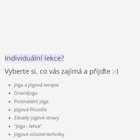
Individuální lekce?
Vyberte si, co vás zajímá a přijďte :-)
Jóga a jógová terapie
Gravidj
ga
ó
Postnatální jóga
Jógová filozofie
Zásady j
gové stravy
ó
"Jóga - lehce"
Jógové očistné techniky