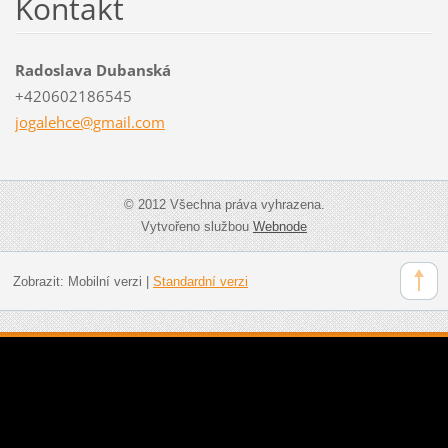
Kontakt
Radoslava Dubanská
+420602186545
jogalehc
e@gmail.
com
© 2012 Všechna práva vyhrazena.
Vytvořeno službou
Webnode
Zobrazit:
Mobilní verzi
|
Standardní verzi