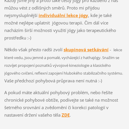
Každý jsme jiný a proto také cesty jógy pro každého z nás
můžou vést z odlišných směrů. Proto mi přijdou
nejsmysluplnější
individuální lekce jógy
, kde je také
možné nejlépe uplatnit jógovou terapii. Čím dál více
nacházím širší možnosti využití jógy jako terapeutického
prostředku :-)
Někdo však přesto radši zvolí
skupinová setkávání
-
lekce
které vedu, jsou jemné a pomalé, vycházející z hathajógy. Snažím se
rozvíjet propojení poznatků vývojové kineziologie a klasického
jógového cvičení, reflexní zapojení hlubokého stabilizačního systému.
Vaše předchozí pohybová průprava není nutná :-)
A pokud máte aktuální pohybový problém, nebo řešíte
chronické pohybové obtíže, podívejte se také na možnost
šetrného srovnání a zvědomění či korekci patologií v
nastavení držení vašeho těla
ZDE
.